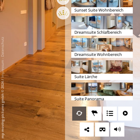
Sunset Suite Wohnbereich
Dreamsuite Schlafbereich
Datenschutz
Dreamsuite Wohnbereich
-
Impressum
Suite Lärche
/
mp moving-pictures gmbh © 2024
Suite Panorama
Badezimmer Suite Panorama