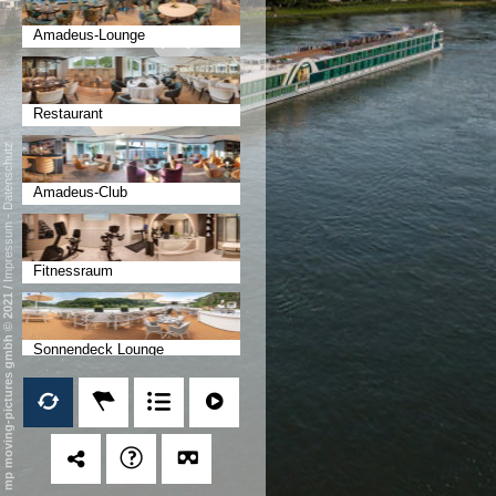
Amadeus-Lounge
Restaurant
Datenschutz
Amadeus-Club
-
Impressum
Fitnessraum
/
mp moving-pictures gmbh © 2021
Sonnendeck Lounge
Sonnendeck