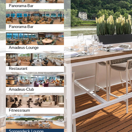
Panorama-Bar
Panorama-Bar
Amadeus-Lounge
Restaurant
Datenschutz
Amadeus-Club
-
Impressum
Fitnessraum
/
Sonnendeck Lounge