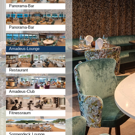
Panorama-Bar
Panorama-Bar
Amadeus-Lounge
Restaurant
Datenschutz
Amadeus-Club
-
Impressum
Fitnessraum
/
Sonnendeck Lounge