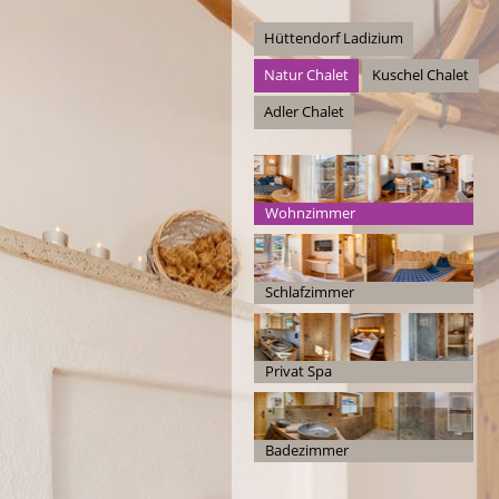
Hüttendorf Ladizium
Natur Chalet
Kuschel Chalet
Adler Chalet
Wohnzimmer
Schlafzimmer
Privat Spa
Badezimmer