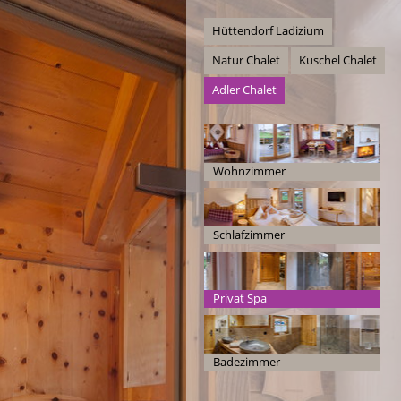
Hüttendorf Ladizium
Natur Chalet
Kuschel Chalet
Adler Chalet
Wohnzimmer
Schlafzimmer
Privat Spa
Badezimmer