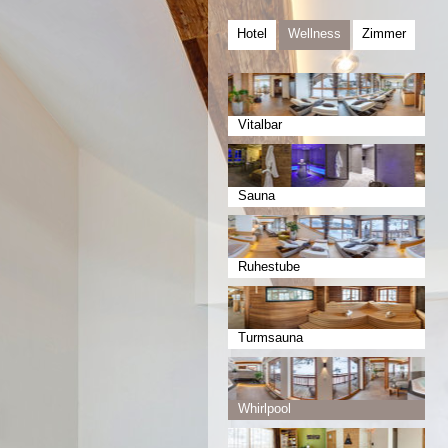
Hotel
Wellness
Zimmer
Vitalbar
Sauna
Ruhestube
Turmsauna
Whirlpool