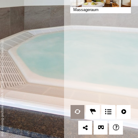
Massageraum
Datenschutz
-
Impressum
/
mp moving-pictures gmbh © 2024