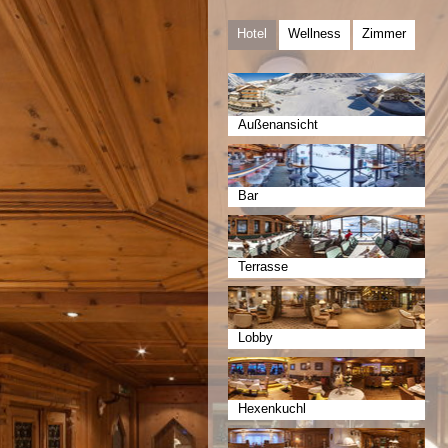
Hotel
Wellness
Zimmer
Außenansicht
Bar
Terrasse
Lobby
Hexenkuchl