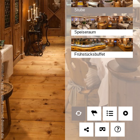
Stube
Speiseraum
Datenschutz
Frühstücksbuffet
-
Impressum
/
mp moving-pictures gmbh © 2024