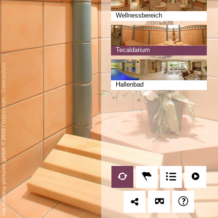
Wellnessbereich
Tecaldarium
Datenschutz
Hallenbad
-
Impressum
/
mp moving-pictures gmbh © 2019