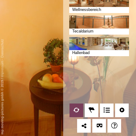
Wellnessbereich
Tecaldarium
Datenschutz
Hallenbad
-
Impressum
/
mp moving-pictures gmbh © 2019