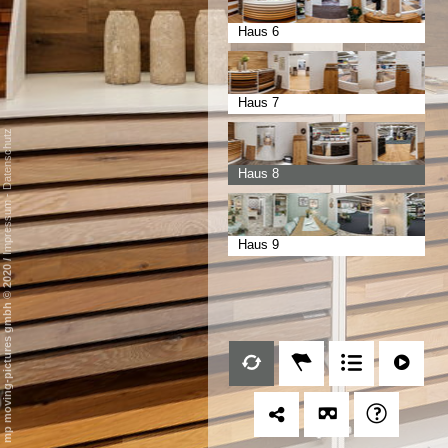
Haus 6
Haus 7
Datenschutz
Haus 8
-
Impressum
Haus 9
/
mp moving-pictures gmbh © 2020