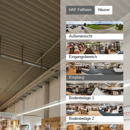
HAF Fellheim
Häuser
Außenansicht
Eingangsbereich
Empfang
Bodenbeläge 1
Bodenbeläge 2