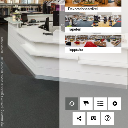
Dekorationsartikel
Tapeten
Datenschutz
Teppiche
-
Impressum
/
mp moving-pictures gmbh © 2020