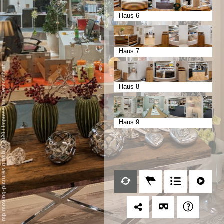
Haus 6
Haus 7
Datenschutz
Haus 8
-
Impressum
Haus 9
/
mp moving-pictures gmbh © 2020