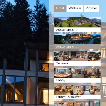
Hotel
Wellness
Zimmer
Aussenansicht
Aussenansicht
Terrasse
Lobby
Frühstücksbuffet