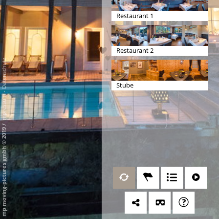
Restaurant 1
Restaurant 2
Datenschutz
Stube
-
Impressum
/
mp moving-pictures gmbh © 2019