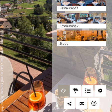
Restaurant 1
Restaurant 2
Datenschutz
Stube
-
Impressum
/
mp moving-pictures gmbh © 2019