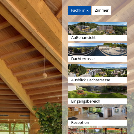
Fachklinik
Zimmer
Außenansicht
Dachterrasse
Ausblick Dachterrasse
Eingangsbereich
Rezeption