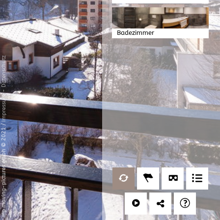
Badezimmer
Datenschutz
-
Impressum
/
mp moving-pictures gmbh © 2021