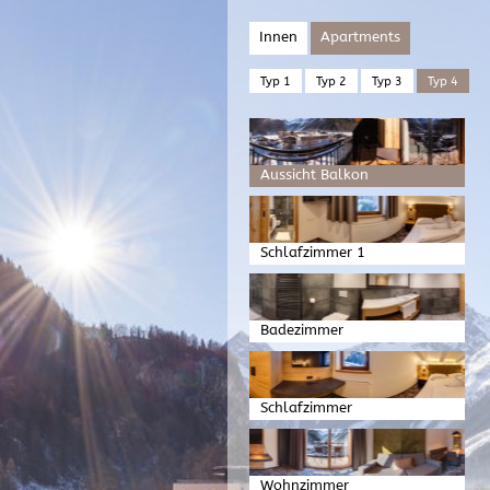
Innen
Apartments
Typ 1
Typ 2
Typ 3
Typ 4
Aussicht Balkon
Schlafzimmer 1
Badezimmer
Schlafzimmer
Wohnzimmer