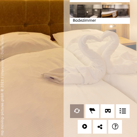
Badezimmer
Datenschutz
-
Impressum
/
mp moving-pictures gmbh © 2021