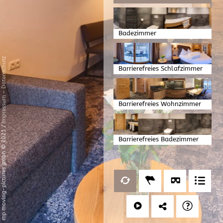
Badezimmer
Datenschutz
Barrierefreies Schlafzimmer
-
Impressum
Barrierefreies Wohnzimmer
/
mp moving-pictures gmbh © 2021
Barrierefreies Badezimmer