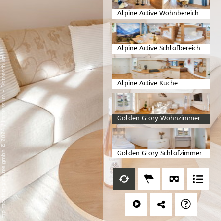
Alpine Active Wohnbereich
Alpine Active Schlafbereich
Datenschutz
Alpine Active Küche
-
Impressum
Golden Glory Wohnzimmer
/
mp moving-pictures gmbh © 2024
Golden Glory Schlafzimmer
Golden Glory Küche