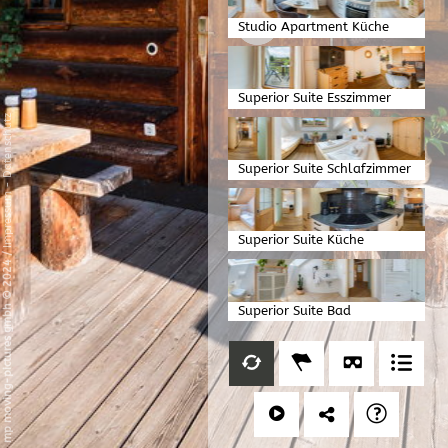
Studio Apartment Küche
Superior Suite Esszimmer
Datenschutz
Superior Suite Schlafzimmer
-
Impressum
Superior Suite Küche
/
mp moving-pictures gmbh © 2024
Superior Suite Bad
Gartenhütte außen