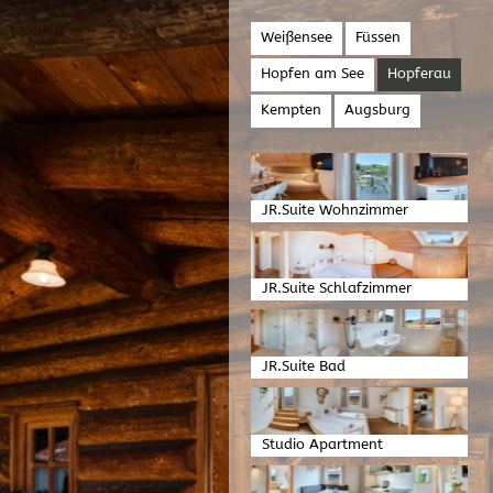
Weißensee
Füssen
Hopfen am See
Hopferau
Kempten
Augsburg
JR.Suite Wohnzimmer
JR.Suite Schlafzimmer
JR.Suite Bad
Studio Apartment
Schlafzimmer