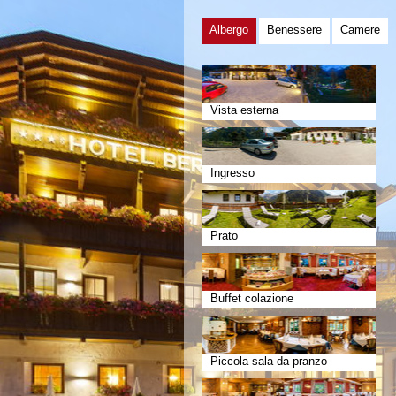
Albergo
Benessere
Camere
Vista esterna
Ingresso
Prato
Buffet colazione
Piccola sala da pranzo