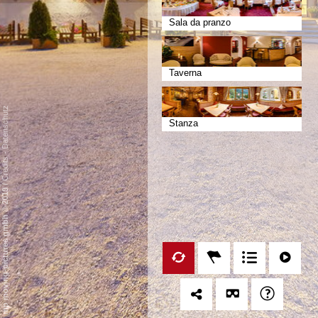
Sala da pranzo
Taverna
Datenschutz
Stanza
-
Credits
/
mp moving-pictures gmbh © 2019