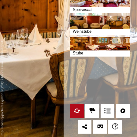
Speisesaal
Weinstube
Datenschutz
Stube
-
Impressum
/
mp moving-pictures gmbh © 2019