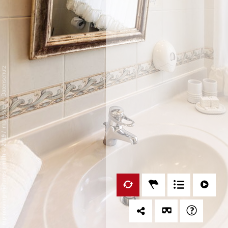
Datenschutz
-
Impressum
/
mp moving-pictures gmbh © 2019