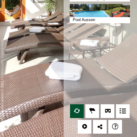
Pool Aussen
Datenschutz
-
Impressum
/
mp moving-pictures gmbh © 2021