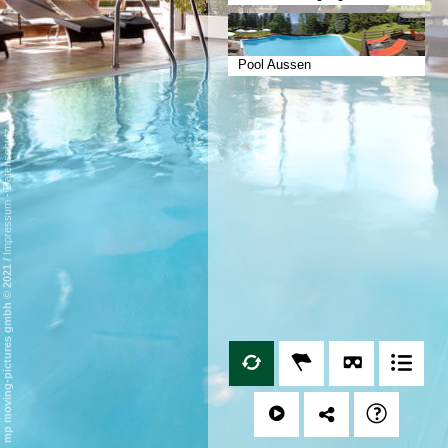
Pool Aussen
Datenschutz
-
Impressum
/
mp moving-pictures gmbh © 2021