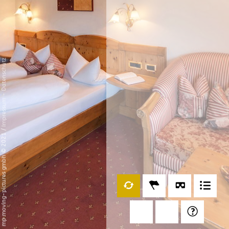
Datenschutz
-
Impressum
/
mp moving-pictures gmbh © 2021