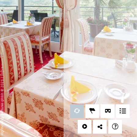
Datenschutz
-
Impressum
/
mp moving-pictures gmbh © 2021