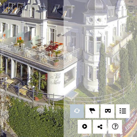
Datenschutz
-
Impressum
/
mp moving-pictures gmbh © 2021