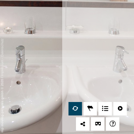
Datenschutz
-
Impressum
/
mp moving-pictures gmbh © 2020