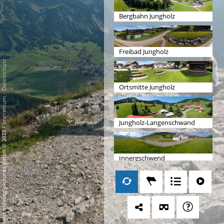
Bergbahn Jungholz
Freibad Jungholz
Datenschutz
Ortsmitte Jungholz
-
Impressum
Jungholz-Langenschwand
/
mp moving-pictures gmbh © 2023
Innergschwend
Maria Hilf Kappelle Tannheim