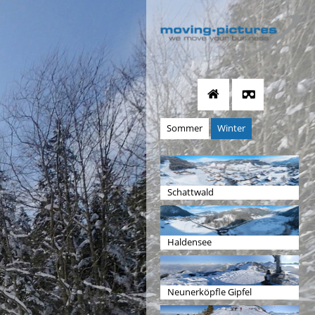
Sommer
Winter
Schattwald
Haldensee
Neunerköpfle Gipfel