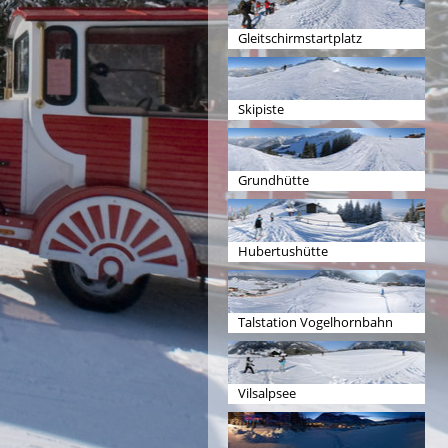
Gleitschirmstartplatz
Skipiste
Grundhütte
Hubertushütte
Talstation Vogelhornbahn
Vilsalpsee