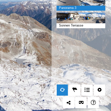
Panorama 3
Sonnen Terrasse
Datenschutz
-
Impressum
/
mp moving-pictures gmbh © 2021