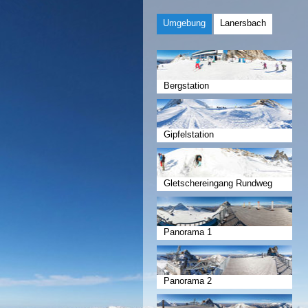
Umgebung
Lanersbach
Bergstation
Gipfelstation
Gletschereingang Rundweg
Panorama 1
Panorama 2