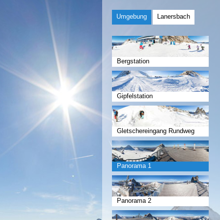
Umgebung
Lanersbach
Bergstation
Gipfelstation
Gletschereingang Rundweg
Panorama 1
Panorama 2