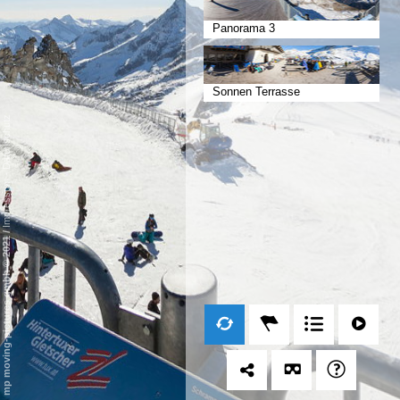
Panorama 3
Sonnen Terrasse
Datenschutz
-
Impressum
/
mp moving-pictures gmbh © 2021