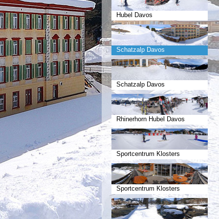
Hubel Davos
Schatzalp Davos
Schatzalp Davos
Rhinerhorn Hubel Davos
Sportcentrum Klosters
Sportcentrum Klosters