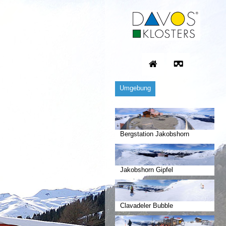
Umgebung
Bergstation Jakobshorn
Jakobshorn Gipfel
Clavadeler Bubble