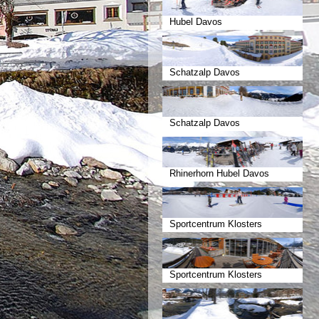
Hubel Davos
Schatzalp Davos
Schatzalp Davos
Rhinerhorn Hubel Davos
Sportcentrum Klosters
Sportcentrum Klosters