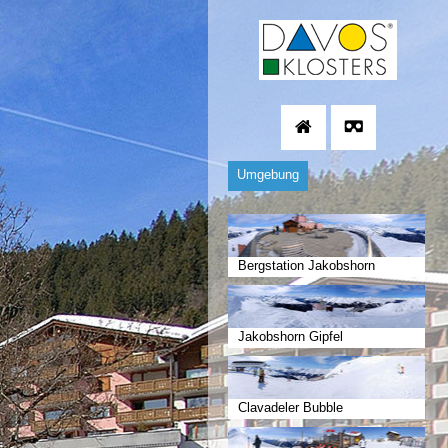
Umgebung
Bergstation Jakobshorn
Jakobshorn Gipfel
Clavadeler Bubble