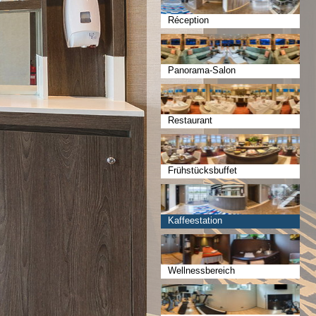
Réception
Panorama-Salon
Restaurant
Frühstücksbuffet
Kaffeestation
Wellnessbereich