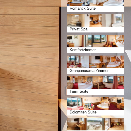
Romantik Suite
Privat Spa
Komfortzimmer
Granpanorama Zimmer
Turm Suite
Dolomiten Suite