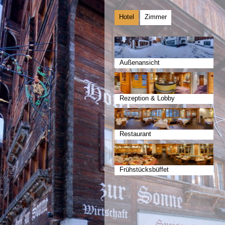
Hotel
Zimmer
Außenansicht
Rezeption & Lobby
Restaurant
Frühstücksbüffet