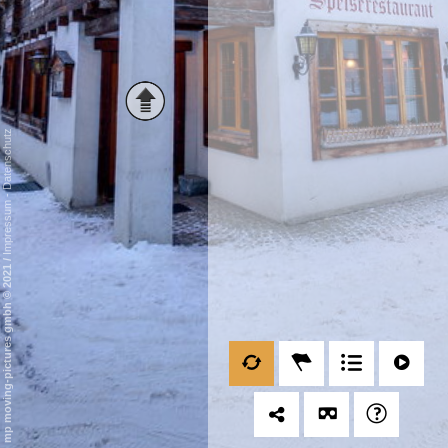
Datenschutz
-
Impressum
/
mp moving-pictures gmbh © 2021