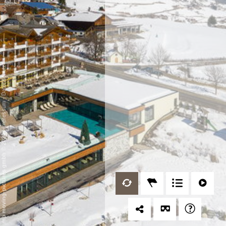
Datenschutz
-
Impressum
/
mp moving-pictures gmbh © 2024