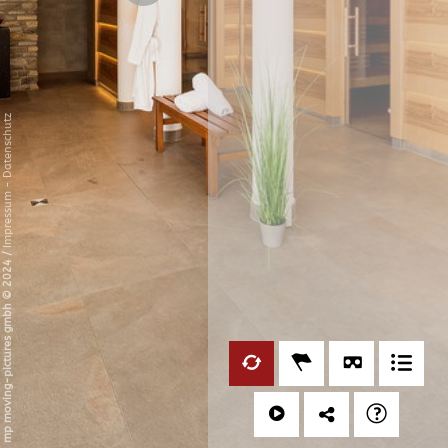
Datenschutz
-
Impressum
/
mp moving-pictures gmbh © 2024