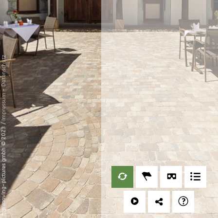
Datenschutz
-
Impressum
/
mp moving-pictures gmbh © 2023