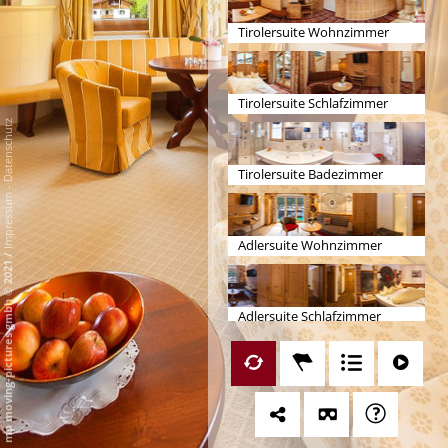
Tirolersuite Wohnzimmer
Tirolersuite Schlafzimmer
Datenschutz
Tirolersuite Badezimmer
-
Impressum
Adlersuite Wohnzimmer
/
mp moving-pictures gmbh © 2021
Adlersuite Schlafzimmer
Adlersuite Badezimmer