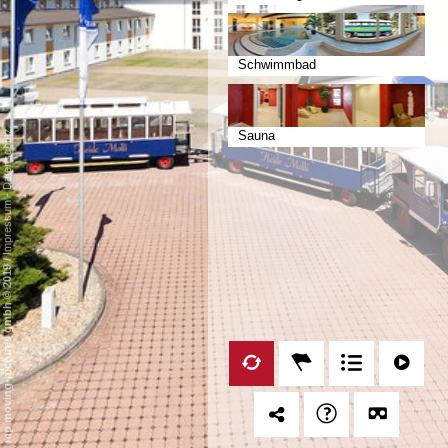
Schwimmbad
Datenschutz
Sauna
-
Impressum
/
mp moving-pictures gmbh © 2019