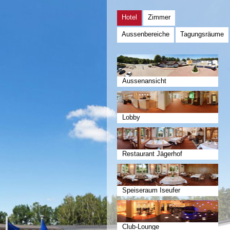
Hotel
Zimmer
Aussenbereiche
Tagungsräume
Aussenansicht
Lobby
Restaurant Jägerhof
Speiseraum Iseufer
Club-Lounge