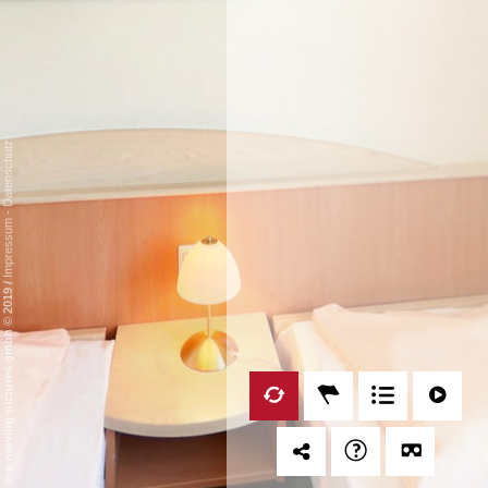
Datenschutz
-
Impressum
/
mp moving-pictures gmbh © 2019