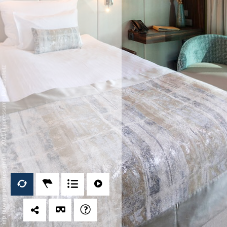
Datenschutz
-
Impressum
/
mp moving-pictures gmbh © 2021