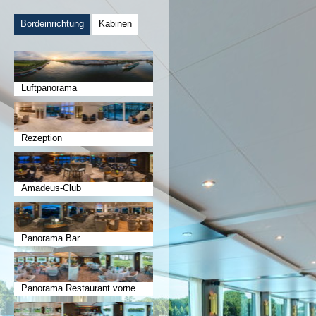
Bordeinrichtung
Kabinen
Luftpanorama
Rezeption
Amadeus-Club
Panorama Bar
Panorama Restaurant vorne