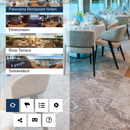
Panorama Restaurant hinten
Fitnessraum
Datenschutz
River Terrace
-
Impressum
Sonnendeck
/
mp moving-pictures gmbh © 2021