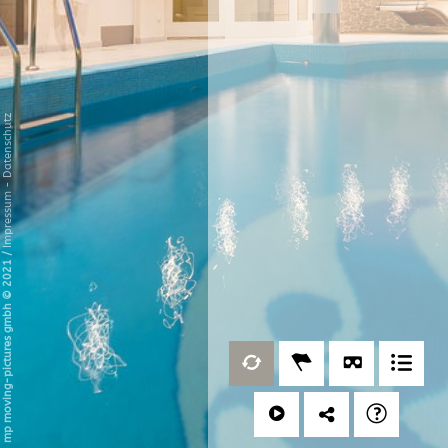
Datenschutz
-
Impressum
/
mp moving-pictures gmbh © 2021