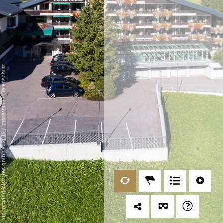
Datenschutz
-
Impressum
/
mp moving-pictures gmbh © 2019