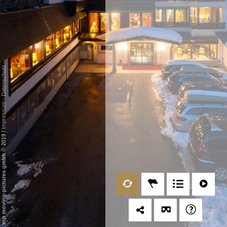
Datenschutz
-
Impressum
/
mp moving-pictures gmbh © 2019